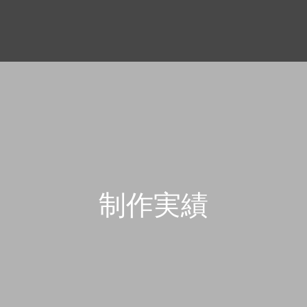
制
作
実
績