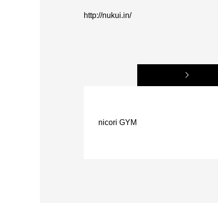
http://nukui.in/
nicori GYM